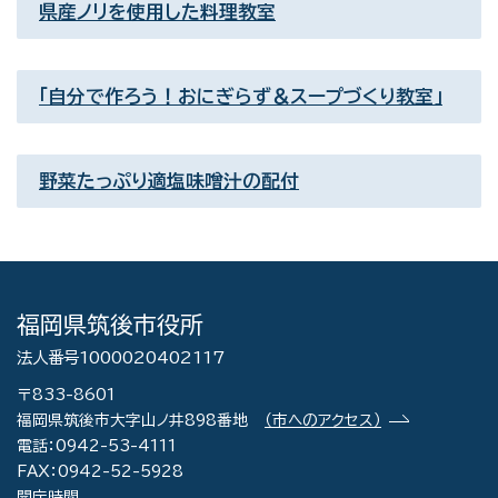
県産ノリを使用した料理教室
「自分で作ろう！おにぎらず＆スープづくり教室」
野菜たっぷり適塩味噌汁の配付
福岡県筑後市役所
法人番号1000020402117
〒833-8601
福岡県筑後市大字山ノ井898番地
（市へのアクセス）
電話：0942-53-4111
FAX：0942-52-5928
開庁時間