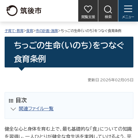
閲覧支援
検索
メニュー
子育て・教育
>
食育
>
市の計画・施策
>ちっごの生命(いのち)をつなぐ食育条例
ちっごの生命(いのち)をつなぐ
食育条例
更新日 2026年02月05日
目次
関連ファイル一覧
健全な心と身体を育む上で、最も基礎的な「食」についての知識
を習得し、一人ひとりが健全な食生活を実践していけるよう、平