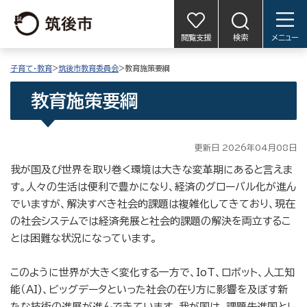
閲覧支援
検索
メニュー
子育て・教育
>
筑後市教育委員会
>教育施策要綱
教育施策要綱
更新日 2026年04月08日
我が国及び世界を取り巻く環境は大きな変革期にあると言えま
す。人々の生活は便利で豊かになり、経済のグローバル化が進ん
でいますが、解決すべき社会的課題は複雑化してきており、現在
の社会システムでは経済発展と社会的課題の解決を両立するこ
とは困難な状況になっています。
このように世界が大きく変化する一方で、IoT、ロボット、人工知
能（AI)、ビッグデータといった社会の在り方に影響を及ぼす新
たな技術の進展が進んできています。我が国は、課題先進国とし