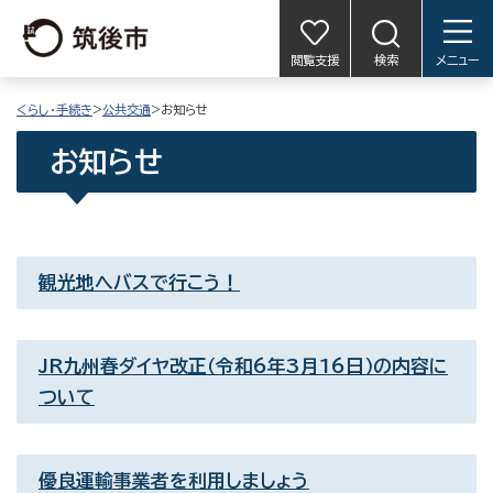
閲覧支援
検索
メニュー
くらし・手続き
>
公共交通
>お知らせ
お知らせ
観光地へバスで行こう！
JR九州春ダイヤ改正（令和6年3月16日）の内容に
ついて
優良運輸事業者を利用しましょう