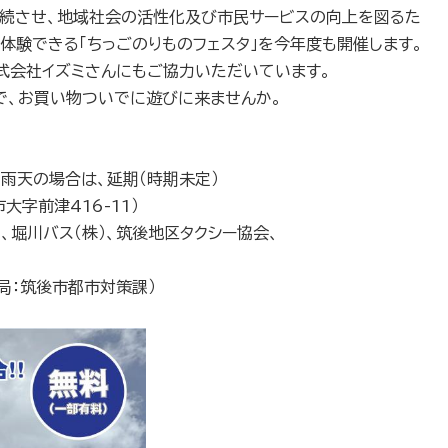
存続させ、地域社会の活性化及び市民サービスの向上を図るた
体験できる「ちっごのりものフェスタ」を今年度も開催します。
式会社イズミさんにもご協力いただいています。
で、お買い物ついでに遊びに来ませんか。
 雨天の場合は、延期（時期未定）
字前津416-11）
)、堀川バス（株）、筑後地区タクシー協会、
局：筑後市都市対策課）