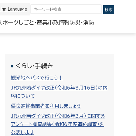
ign Language
スポーツ
しごと・産業
市政情報
防災・消防
くらし・手続き
観光地へバスで行こう！
JR九州春ダイヤ改正（令和6年3月16日）の内
容について
優良運輸事業者を利用しましょう
JR九州春ダイヤ改正（令和6年3月）に関する
アンケート調査結果（令和6年度追跡調査）を
公表します