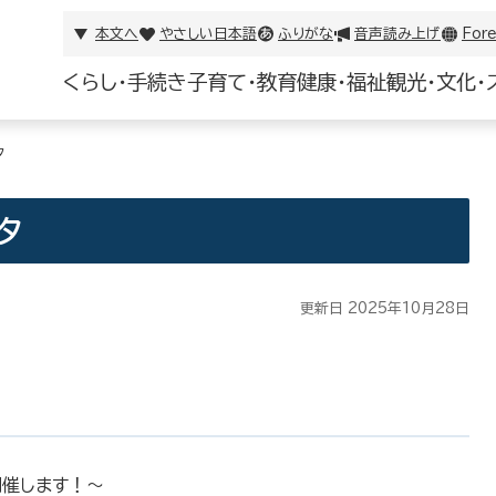
本文へ
やさしい日本語
ふりがな
音声読み上げ
Fore
くらし・手続き
子育て・教育
健康・福祉
観光・文化・
タ
タ
更新日 2025年10月28日
開催します！〜