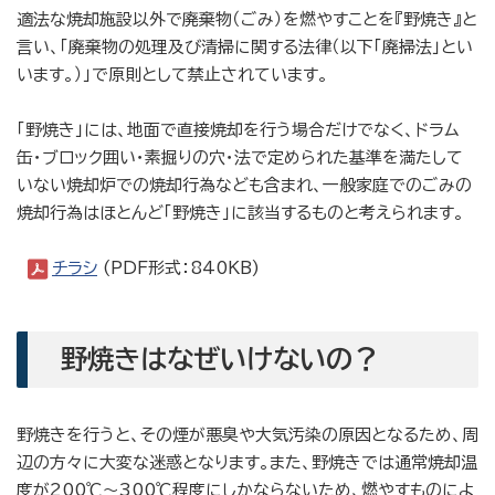
適法な焼却施設以外で廃棄物（ごみ）を燃やすことを『野焼き』と
言い、「廃棄物の処理及び清掃に関する法律（以下「廃掃法」とい
います。）」で原則として禁止されています。
「野焼き」には、地面で直接焼却を行う場合だけでなく、ドラム
缶・ブロック囲い・素掘りの穴・法で定められた基準を満たして
いない焼却炉での焼却行為なども含まれ、一般家庭でのごみの
焼却行為はほとんど「野焼き」に該当するものと考えられます。
チラシ
(PDF形式：840KB)
野焼きはなぜいけないの？
野焼きを行うと、その煙が悪臭や大気汚染の原因となるため、周
辺の方々に大変な迷惑となります。また、野焼きでは通常焼却温
度が200℃～300℃程度にしかならないため、燃やすものによ