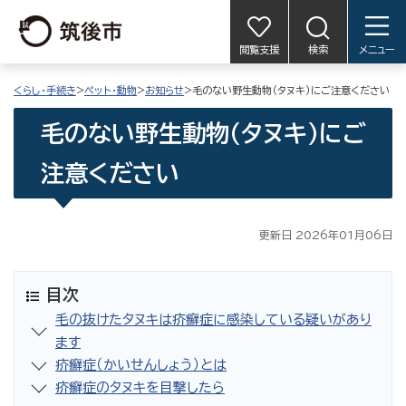
閲覧支援
検索
メニュー
くらし・手続き
>
ペット・動物
>
お知らせ
>毛のない野生動物（タヌキ）にご注意ください
毛のない野生動物（タヌキ）にご
注意ください
更新日 2026年01月06日
目次
毛の抜けたタヌキは疥癬症に感染している疑いがあり
ます
疥癬症（かいせんしょう）とは
疥癬症のタヌキを目撃したら