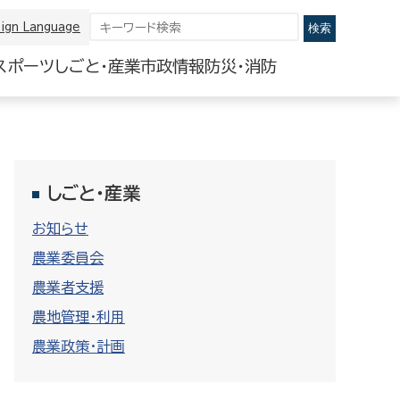
ign Language
スポーツ
しごと・産業
市政情報
防災・消防
しごと・産業
お知らせ
農業委員会
農業者支援
農地管理・利用
農業政策・計画