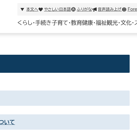
本文へ
やさしい日本語
ふりがな
音声読み上げ
Fore
くらし・手続き
子育て・教育
健康・福祉
観光・文化・
ついて