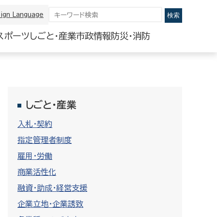
ign Language
スポーツ
しごと・産業
市政情報
防災・消防
しごと・産業
入札・契約
指定管理者制度
雇用・労働
商業活性化
融資・助成・経営支援
企業立地・企業誘致