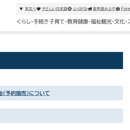
本文へ
やさしい日本語
ふりがな
音声読み上げ
Fore
くらし・手続き
子育て・教育
健康・福祉
観光・文化・
始（予約販売）について