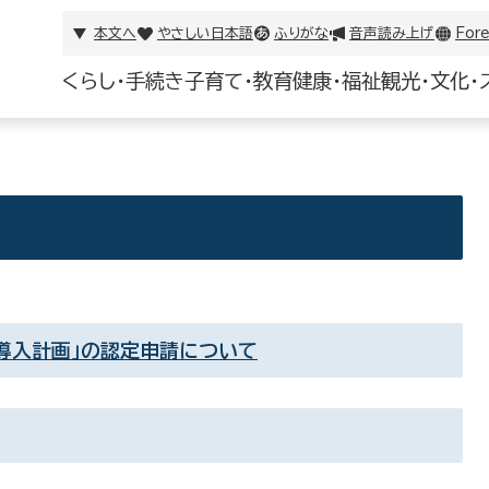
本文へ
やさしい日本語
ふりがな
音声読み上げ
Fore
くらし・手続き
子育て・教育
健康・福祉
観光・文化・
導入計画」の認定申請について