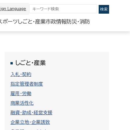
ign Language
スポーツ
しごと・産業
市政情報
防災・消防
しごと・産業
入札・契約
指定管理者制度
雇用・労働
商業活性化
融資・助成・経営支援
企業立地・企業誘致