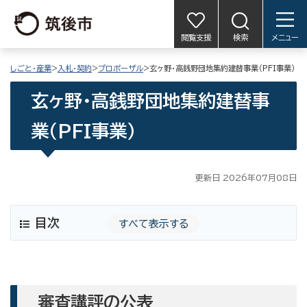
閲覧支援
検索
メニュー
しごと・産業
>
入札・契約
>
プロポーザル
>玄ヶ野・高銭野団地集約建替事業（PFI事業）
玄ヶ野・高銭野団地集約建替事
業（PFI事業）
更新日 2026年07月08日
目次
すべて表示する
審査講評の公表