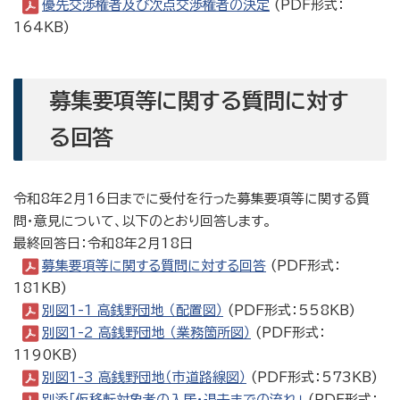
優先交渉権者及び次点交渉権者の決定
(PDF形式：
164KB)
募集要項等に関する質問に対す
る回答
令和8年2月16日までに受付を行った募集要項等に関する質
問・意見について、以下のとおり回答します。
最終回答日：令和8年2月18日
募集要項等に関する質問に対する回答
(PDF形式：
181KB)
別図1-1 高銭野団地 （配置図）
(PDF形式：558KB)
別図1-2 高銭野団地 （業務箇所図）
(PDF形式：
1190KB)
別図1-3 高銭野団地（市道路線図）
(PDF形式：573KB)
別添「仮移転対象者の入居・退去までの流れ」
(PDF形式：