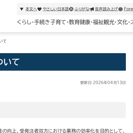
本文へ
やさしい日本語
ふりがな
音声読み上げ
Fore
くらし・手続き
子育て・教育
健康・福祉
観光・文化・
いて
ついて
更新日 2026年04月13日
性の向上、受発注者双方における業務の効率化を目的として、