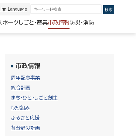
ign Language
スポーツ
しごと・産業
市政情報
防災・消防
市政情報
周年記念事業
総合計画
まち・ひと・しごと創生
取り組み
ふるさと応援
各分野の計画