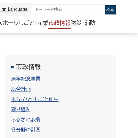
ign Language
スポーツ
しごと・産業
市政情報
防災・消防
市政情報
周年記念事業
総合計画
まち・ひと・しごと創生
取り組み
ふるさと応援
各分野の計画