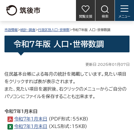
閲覧支援
検索
メニュー
市政情報
>
統計・調査
>
行政区別人口・世帯数
>令和7年版 人口・世帯数調
令和7年版 人口・世帯数調
更新日 2026年01月07日
住民基本台帳による毎月の統計を掲載しています。見たい項目
をクリックすれば表が表示されます。
また、見たい項目を選択後、右クリックのメニューからご自分の
パソコンにファイルを保存することも出来ます。
令和7年1月末日
令和7年1月末日
(PDF形式：55KB)
令和7年1月末日
(XLS形式：15KB)