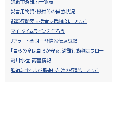
筑後市避難所一覧表
災害用物資・機材等の備蓄状況
避難行動要支援者支援制度について
マイ・タイムラインを作ろう
Jアラート全国一斉情報伝達試験
「自らの命は自らが守る」避難行動判定フロー
河川水位・雨量情報
弾道ミサイルが飛来した時の行動について