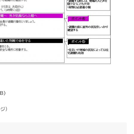
)
B)
ジ）