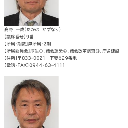
髙野 一成（たかの かずなり）
【議席番号】9番
【所属・期数】無所属・2期
【所属委員会】厚生○、議会運営◎、議会改革調査◎、庁舎建設
【住所】〒833-0021 下妻629番地
【電話・FAX】0944-63-4111