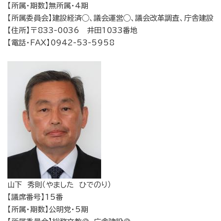
【所属・期数】無所属・4期
【所属委員会】建設経済◯、議会運営◯、議会改革調査、庁舎建設
【住所】〒833-0036 井田1033番地
【電話・FAX】0942-53-5958
山下 秀則（やました ひでのり）
【議席番号】15番
【所属・期数】公明党・5期