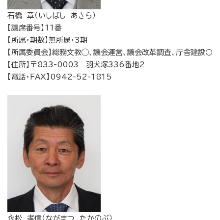
石橋 章（いしばし あきら）
【議席番号】11番
【所属・期数】無所属・3期
【所属委員会】総務文教◯、議会運営、議会改革調査、庁舎建設○
【住所】〒833-0003 羽犬塚336番地2
【電話・FAX】0942-52-1815
永松 孝信（ながまつ たかのぶ）