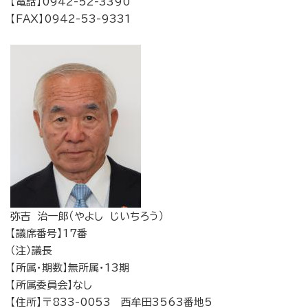
【電話】0942-52-3390
【FAX】0942-53-9331
弥吉 治一郎（やよし じいちろう）
【議席番号】17番
（注）議長
【所属・期数】無所属・13期
【所属委員会】なし
【住所】〒833-0053 西牟田3563番地5