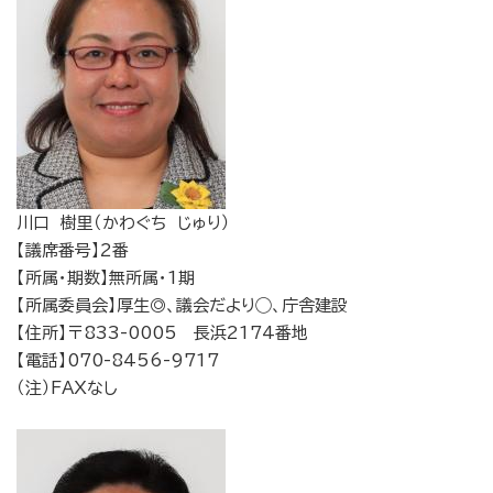
川口 樹里（かわぐち じゅり）
【議席番号】2番
【所属・期数】無所属・1期
【所属委員会】厚生◎、議会だより◯、庁舎建設
【住所】〒833-0005 長浜2174番地
【電話】070-8456-9717
（注）FAXなし