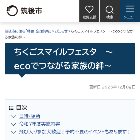
閲覧支援
検索
メニュー
筑後市に住む「移住・定住情報」
>
お知らせ
>ちくごスマイルフェスタ ～ecoでつなが
る家族の絆～
ちくごスマイルフェスタ ～
ecoでつながる家族の絆～
更新日 2025年12月09日
目次
日時・場所
令和7年度実施内容
飛び入り参加大歓迎！予約不要のイベントもあります！