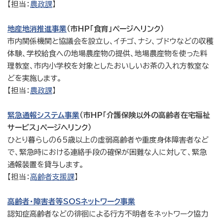
【担当：
農政課
】
地産地消推進事業
（市HP「食育」ページへリンク）
市内関係機関と協議会を設立し、イチゴ、ナシ、ブドウなどの収穫
体験、学校給食への地場農産物の提供、地場農産物を使った料
理教室、市内小学校を対象としたおいしいお茶の入れ方教室な
どを実施します。
【担当：
農政課
】
緊急通報システム事業
（市HP「介護保険以外の高齢者在宅福祉
サービス」ページへリンク）
ひとり暮らしの65歳以上の虚弱高齢者や重度身体障害者など
で、緊急時における連絡手段の確保が困難な人に対して、緊急
通報装置を貸与します。
【担当：
高齢者支援課
】
高齢者・障害者等SOSネットワーク事業
認知症高齢者などの徘徊による行方不明者をネットワーク協力