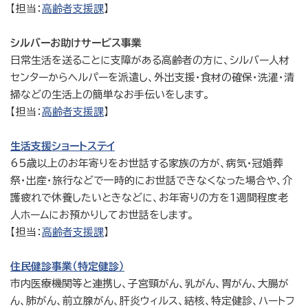
【担当：
高齢者支援課
】
シルバーお助けサービス事業
日常生活を送ることに支障がある高齢者の方に、シルバー人材
センターからヘルパーを派遣し、外出支援・食材の確保・洗濯・清
掃などの生活上の簡単なお手伝いをします。
【担当：
高齢者支援課
】
生活支援ショートステイ
65歳以上のお年寄りをお世話する家族の方が、病気・冠婚葬
祭・出産・旅行などで一時的にお世話できなくなった場合や、介
護疲れで休養したいときなどに、お年寄りの方を1週間程度老
人ホームにお預かりしてお世話をします。
【担当：
高齢者支援課
】
住民健診事業（特定健診）
市内医療機関等と連携し、子宮頸がん、乳がん、胃がん、大腸が
ん、肺がん、前立腺がん、肝炎ウィルス、結核、特定健診、ハートフ