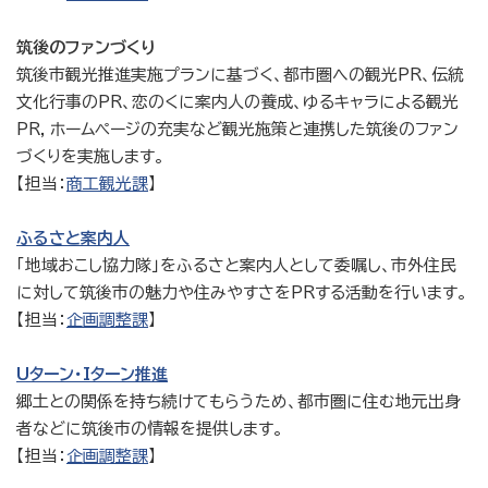
筑後のファンづくり
筑後市観光推進実施プランに基づく、都市圏への観光PR、伝統
文化行事のPR、恋のくに案内人の養成、ゆるキャラによる観光
PR，ホームページの充実など観光施策と連携した筑後のファン
づくりを実施します。
【担当：
商工観光課
】
ふるさと案内人
「地域おこし協力隊」をふるさと案内人として委嘱し、市外住民
に対して筑後市の魅力や住みやすさをPRする活動を行います。
【担当：
企画調整課
】
Uターン・Iターン推進
郷土との関係を持ち続けてもらうため、都市圏に住む地元出身
者などに筑後市の情報を提供します。
【担当：
企画調整課
】