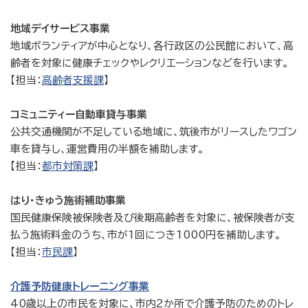
地域デイサービス事業
地域ボランティアが中心となり、各行政区の公民館において、高
齢者を対象に健康チェックやレクリエーションなどを行います。
【担当：
高齢者支援課
】
コミュニティー自動車貸与事業
公共交通機関が不足している地域に、筑後市がリースしたワゴン
車を貸与し、運営費用の半額を補助します。
【担当：
都市対策課
】
はり・きゅう施術補助事業
国民健康保険被保険者及び後期高齢者を対象に、被保険者が支
払う施術料金のうち、市が1回につき1000円を補助します。
【担当：
市民課
】
介護予防健康トレーニング事業
40歳以上の市民を対象に、市内2か所で介護予防のためのトレ