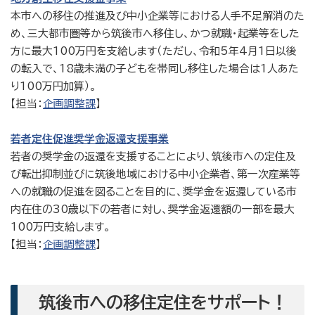
本市への移住の推進及び中小企業等における人手不足解消のた
め、三大都市圏等から筑後市へ移住し、かつ就職・起業等をした
方に最大100万円を支給します（ただし、令和5年4月1日以後
の転入で、18歳未満の子どもを帯同し移住した場合は1人あた
り100万円加算）。
【担当：
企画調整課
】
若者定住促進奨学金返還支援事業
若者の奨学金の返還を支援することにより、筑後市への定住及
び転出抑制並びに筑後地域における中小企業者、第一次産業等
への就職の促進を図ることを目的に、奨学金を返還している市
内在住の30歳以下の若者に対し、奨学金返還額の一部を最大
100万円支給します。
【担当：
企画調整課
】
筑後市への移住定住をサポート！