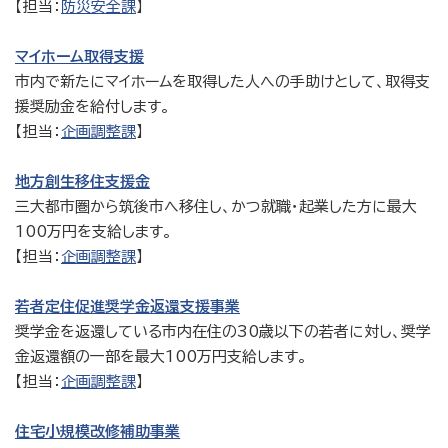
【担当：
防災安全課
】
マイホーム取得支援
市内で新たにマイホームを取得した人への手助けとして、取得支
援奨励金を給付します。
【担当：
企画調整課
】
地方創生移住支援金
三大都市圏から筑後市へ移住し、かつ就職・起業した方に最大
100万円を支給します。
【担当：
企画調整課
】
若者定住促進奨学金返還支援事業
奨学金を返還している市内在住の30歳以下の若者に対し、奨学
金返還額の一部を最大100万円支給します。
【担当：
企画調整課
】
住宅小規模改修補助事業