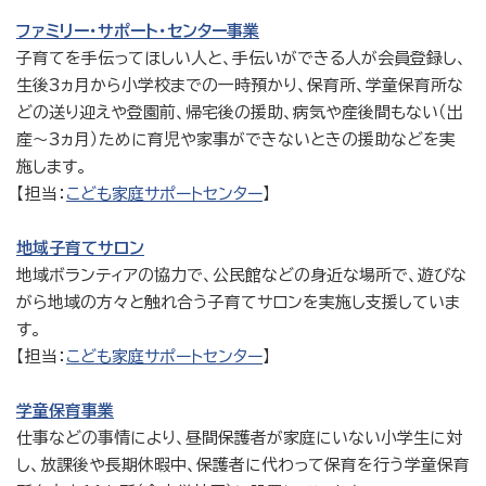
ファミリー・サポート・センター事業
子育てを手伝ってほしい人と、手伝いができる人が会員登録し、
生後3ヵ月から小学校までの一時預かり、保育所、学童保育所な
どの送り迎えや登園前、帰宅後の援助、病気や産後間もない（出
産～3ヵ月）ために育児や家事ができないときの援助などを実
施します。
【担当：
こども家庭サポートセンター
】
地域子育てサロン
地域ボランティアの協力で、公民館などの身近な場所で、遊びな
がら地域の方々と触れ合う子育てサロンを実施し支援していま
す。
【担当：
こども家庭サポートセンター
】
学童保育事業
仕事などの事情により、昼間保護者が家庭にいない小学生に対
し、放課後や長期休暇中、保護者に代わって保育を行う学童保育