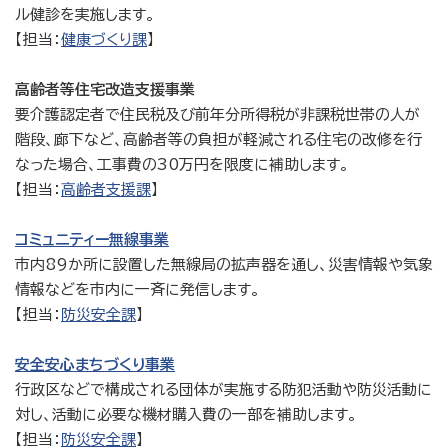
ル健診を実施します。
【担当：
健康づくり課
】
高齢者等住宅改造支援事業
要介護認定者で住民税及び前年分所得税が非課税世帯の人が
階段、廊下など、高齢者等の負担が軽減される住宅の改修を行
なった場合、工事費の30万円を限度に補助します。
【担当：
高齢者支援課
】
コミュニティー無線事業
市内89か所に設置した無線局の拡声器を通し、災害情報や気象
情報などを市内に一斉に発信します。
【担当：
防災安全課
】
安全安心まちづくり事業
行政区などで構成される団体が実施する防犯活動や防災活動に
対し、活動に必要な機材購入費の一部を補助します。
【担当：
防災安全課
】