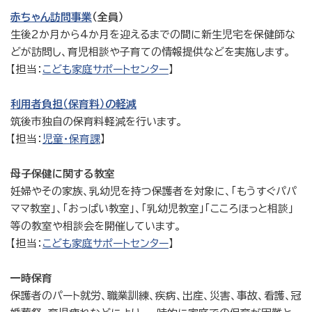
赤ちゃん訪問事業
（全員）
生後2か月から4か月を迎えるまでの間に新生児宅を保健師な
どが訪問し、育児相談や子育ての情報提供などを実施します。
【担当：
こども家庭サポートセンター
】
利用者負担（保育料）の軽減
筑後市独自の保育料軽減を行います。
【担当：
児童・保育課
】
母子保健に関する教室
妊婦やその家族、乳幼児を持つ保護者を対象に、「もうすぐパパ
ママ教室」、「おっぱい教室」、「乳幼児教室」「こころほっと相談」
等の教室や相談会を開催しています。
【担当：
こども家庭サポートセンター
】
一時保育
保護者のパート就労、職業訓練、疾病、出産、災害、事故、看護、冠