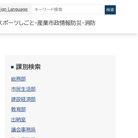
ign Language
スポーツ
しごと・産業
市政情報
防災・消防
課別検索
総務部
市民生活部
建設経済部
教育部
出納室
議会事務局