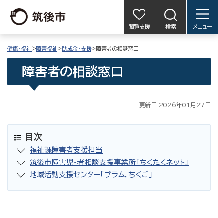
閲覧支援
検索
メニュー
健康・福祉
>
障害福祉
>
助成金・支援
>障害者の相談窓口
障害者の相談窓口
更新日 2026年01月27日
目次
福祉課障害者支援担当
筑後市障害児・者相談支援事業所「ちくたくネット」
地域活動支援センター「プラム．ちくご」