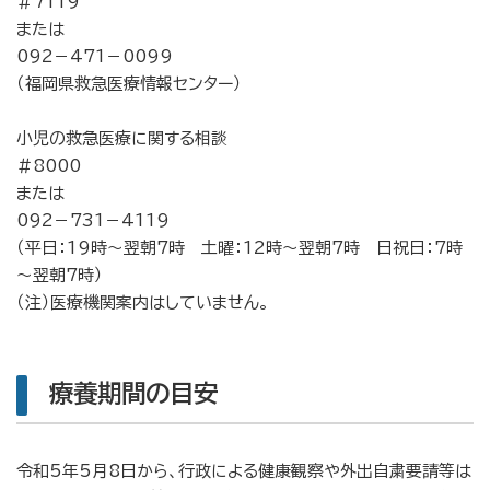
＃7119
または
092－471－0099
（福岡県救急医療情報センター）
小児の救急医療に関する相談
＃8000
または
092－731－4119
（平日：19時～翌朝7時 土曜：12時～翌朝7時 日祝日：7時
～翌朝7時）
（注）医療機関案内はしていません。
療養期間の目安
令和5年5月8日から、行政による健康観察や外出自粛要請等は