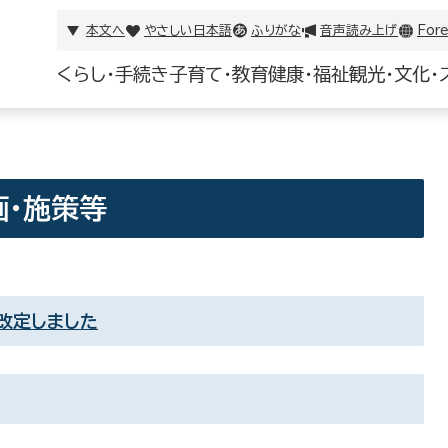
本文へ
やさしい日本語
ふりがな
音声読み上げ
Fore
くらし・手続き
子育て・教育
健康・福祉
観光・文化・
画・施策等
改定しました