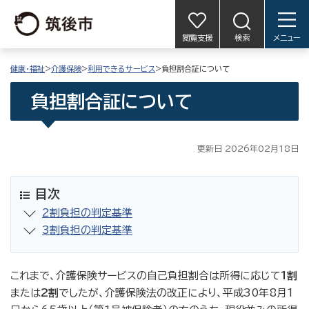
閲覧支援
検索
メニュー
健康・福祉
>
介護保険
>
利用できるサービス
>負担割合証について
負担割合証について
更新日 2026年02月18日
目次
2割負担の判定基準
3割負担の判定基準
これまで、介護保険サービスの自己負担割合は所得に応じて
1割
または
2割
でしたが、介護保険法の改正により、平成30年8月1