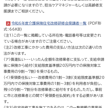
請が必要になりますので、担当ケアマネジャーもしくは高齢者支
援課までご相談ください。
令和6年度介護保険住宅改修研修会受講者一覧
(PDF形
式：66KB)
（注1）この一覧に掲載している所在地・電話番号等は変更され
ている場合がありますのでご注意ください。
（注2）改修工事にかかった費用の支払い方法は次の2通りの方
法があります。
（ア）償還払い・・・いったん全額を改修業者に支払って、支給申請
後に保険から給付（支給限度基準額20万円内での保険対象工
事費用の9割～7割）を受けるもの。
（イ）受領委任払い・・・改修費用の1割～3割（支給限度基準額20
万円内での保険対象工事費用の1割～3割）を利用者が負担し、
残りの9割～7割分を改修業者に給付をするもの。ただし、事前
に市と改修業者との間で「受領委任払契約」をする必要がありま
す。
（注3）住宅改修工事を施工できるのは、この一覧掲載の事業所