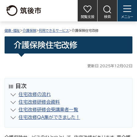
閲覧支援
検索
メニュー
健康・福祉
>
介護保険
>
利用できるサービス
>介護保険住宅改修
介護保険住宅改修
更新日 2025年12月02日
目次
住宅改修の流れ
住宅改修研修会資料
住宅改修研修会受講業者一覧
住宅改修QA集ができました！