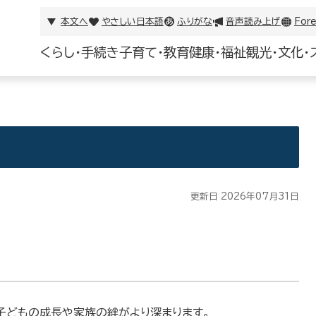
本文へ
やさしい日本語
ふりがな
音声読み上げ
Fore
くらし・手続き
子育て・教育
健康・福祉
観光・文化・
更新日 2026年07月31日
子どもの成長や家族の絆がより深まります。