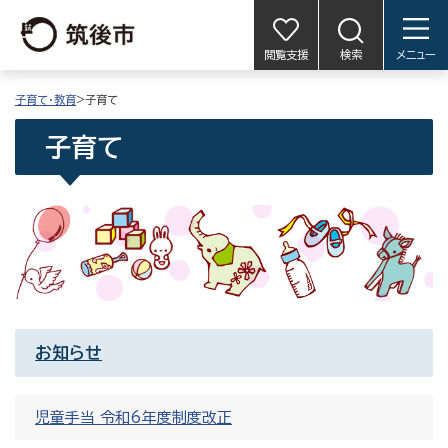
閲覧支援
検索
メニュー
子育て・教育
>子育て
子育て
お知らせ
児童手当 令和6年度制度改正