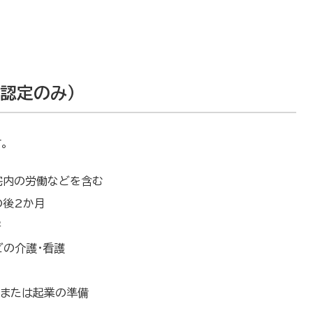
認定のみ）
。
居宅内の労働などを含む
の後2か月
害
の介護・看護
）または起業の準備