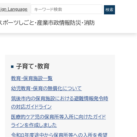
ign Language
スポーツ
しごと・産業
市政情報
防災・消防
子育て・教育
教育・保育施設一覧
幼児教育・保育の無償化について
筑後市内の保育施設における避難情報発令時
の対応ガイドライン
医療的ケア児の保育所等入所に向けたガイド
ラインを作成しました
令和8年度途中から保育所等への入所を希望