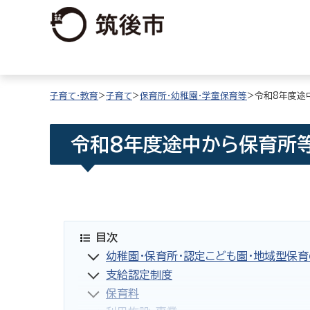
子育て・教育
>
子育て
>
保育所・幼稚園・学童保育等
>令和8年度途
令和8年度途中から保育所
目次
幼稚園・保育所・認定こども園・地域型保
支給認定制度
保育料