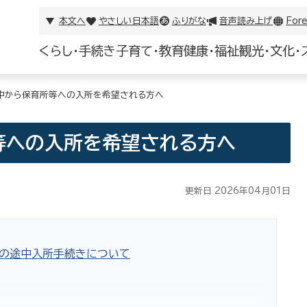
本文へ
やさしい日本語
ふりがな
音声読み上げ
Fore
くらし・手続き
子育て・教育
健康・福祉
観光・文化・
中から保育所等への入所を希望される方へ
等への入所を希望される方へ
更新日 2026年04月01日
育の途中入所手続きについて