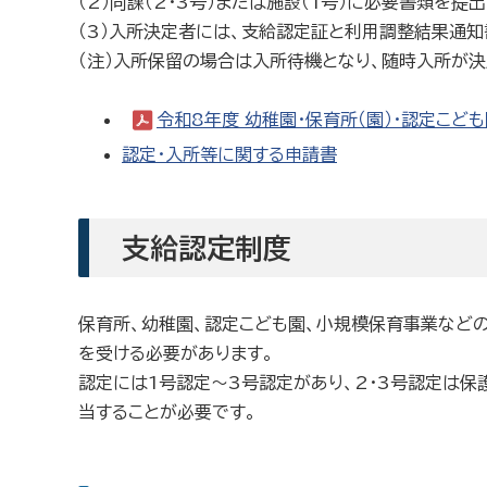
（2）同課（2・3号）または施設（1号）に必要書類を提出
（3）入所決定者には、支給認定証と利用調整結果通知
（注）入所保留の場合は入所待機となり、随時入所が決
令和8年度 幼稚園・保育所（園）・認定こど
認定・入所等に関する申請書
支給認定制度
保育所、幼稚園、認定こども園、小規模保育事業など
を受ける必要があります。
認定には1号認定～3号認定があり、2・3号認定は保
当することが必要です。