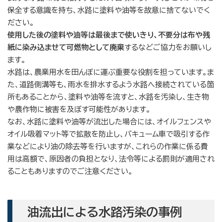
保全する意識を持ち、水路に塗料や油等を故意に捨てないでく
ださい。
使用した後の塗料や油等は最後まで使いきり、不要分は布や残
紙に染み込ませて可燃物として廃棄
するなどご協力をお願いし
ます。
水路は、農業用水を田んぼに運ぶ重要な役割を担っています。ま
た、道路側溝等も、雨水を排水するよう水路へ接続されている箇
所もあることから、塗料や油等を流すと、水路を汚染し、生き物
や農作物に被害を及ぼす可能性があります。
なお、水路に塗料や油等が流出した場合には、オイルフェンスや
オイル吸着マット等で拡散を防止し、バキューム車で吸引する作
業などにより油の除去等を行いますが、これらの作業に係る費
用は高額で、原因者の負担となり、法令等による罰則が適用され
ることもありますのでご注意ください。
油流出による水路汚染の事例