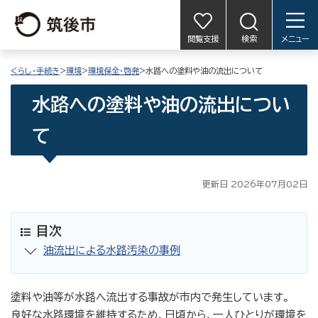
閲覧支援
検索
メニュー
くらし・手続き
>
環境
>
環境保全・啓発
>水路への塗料や油の流出について
水路への塗料や油の流出につい
て
更新日 2026年07月02日
目次
油流出による水路汚染の事例
塗料や油等が水路へ流出する事故が市内で発生しています。
良好な水路環境を維持するため、日頃から、一人ひとりが環境を