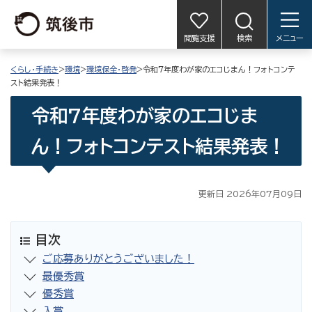
閲覧支援
検索
メニュー
くらし・手続き
>
環境
>
環境保全・啓発
>令和7年度わが家のエコじまん！フォトコンテ
スト結果発表！
令和7年度わが家のエコじま
ん！フォトコンテスト結果発表！
更新日 2026年07月09日
目次
ご応募ありがとうございました！
最優秀賞
優秀賞
入賞