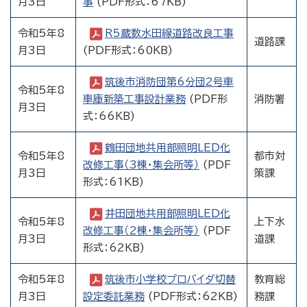
月3日
事
(PDF形式：67KB)
令和5年8
R5蔵数水田線道路改良工事
道路課
月3日
(PDF形式：60KB)
筑後市消防団第6分団2号車
令和5年8
車庫新築工事設計業務
(PDF形
消防署
月3日
式：66KB)
鶴田団地共用部照明LED化
令和5年8
都市対
改修工事（3棟・集会所等）
(PDF
月3日
策課
形式：61KB)
井田団地共用部照明LED化
令和5年8
上下水
改修工事（2棟・集会所等）
(PDF
月3日
道課
形式：62KB)
令和5年8
筑後市小学校プロバイダ切替
教育総
月3日
設定委託業務
(PDF形式：62KB)
務課