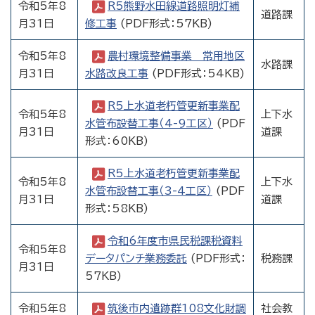
令和5年8
R5熊野水田線道路照明灯補
道路課
月31日
修工事
(PDF形式：57KB)
令和5年8
農村環境整備事業 常用地区
水路課
月31日
水路改良工事
(PDF形式：54KB)
R5上水道老朽管更新事業配
令和5年8
上下水
水管布設替工事（4-9工区）
(PDF
月31日
道課
形式：60KB)
R5上水道老朽管更新事業配
令和5年8
上下水
水管布設替工事（3-4工区）
(PDF
月31日
道課
形式：58KB)
令和6年度市県民税課税資料
令和5年8
データパンチ業務委託
(PDF形式：
税務課
月31日
57KB)
令和5年8
筑後市内遺跡群108文化財調
社会教