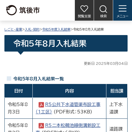
閲覧支援
検索
メニュー
しごと・産業
>
入札・契約
>
令和5年度入札結果
>令和5年8月入札結果
令和5年8月入札結果
更新日 2025年03月04日
令和5年8月入札結果一覧
日付
内容
担当課
令和5年8
R5公共下水道管渠布設工事
上下水
月3日
（1工区）
(PDF形式：53KB)
道課
令和5年8
R5二本松鵜池線側溝新設工
道路課