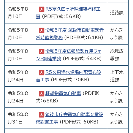
令和5年8
R5富久四ヶ所線舗装補修工
道路課
月10日
事
(PDF形式：56KB)
令和5年8
令和5年度 筑後市自動車騒音
かんき
月10日
常時監視業務
(PDF形式：64KB)
ょう課
令和5年8
令和5年度広報紙製作用フォ
総務広
月10日
ント調達業務
(PDF形式：64KB)
報課
令和5年8
R5久恵浄水場場内配管布設
上下水
月24日
替工事
(PDF形式：70KB)
道課
令和5年8
軽貨物電気自動車
(PDF形
かんき
月24日
式：68KB)
ょう課
令和5年8
筑後市庁舎電気自動車充電設
かんき
月31日
備設置工事
(PDF形式：60KB)
ょう課