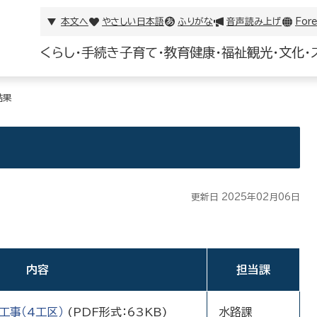
本文へ
やさしい日本語
ふりがな
音声読み上げ
Fore
くらし・手続き
子育て・教育
健康・福祉
観光・文化・
結果
更新日 2025年02月06日
内容
担当課
工事（4工区）
(PDF形式：63KB)
水路課