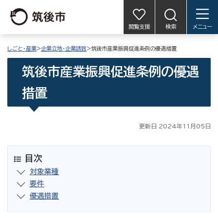
閲覧支援
検索
メニュー
しごと・産業
>
企業立地・企業誘致
>筑後市産業振興促進条例の優遇措置
筑後市産業振興促進条例の優遇
措置
更新日 2024年11月05日
目次
対象業種
要件
優遇措置