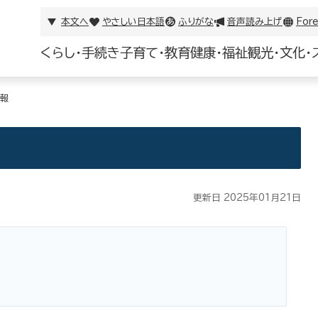
本文へ
やさしい日本語
ふりがな
音声読み上げ
Fore
くらし・手続き
子育て・教育
健康・福祉
観光・文化・
情報
更新日 2025年01月21日