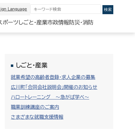
ign Language
スポーツ
しごと・産業
市政情報
防災・消防
しごと・産業
就業希望の高齢者登録・求人企業の募集
広川町「合同会社説明会」開催のお知らせ
ハロートレーニング 〜急がば学べ〜
職業訓練講座のご案内
さまざまな就職支援情報