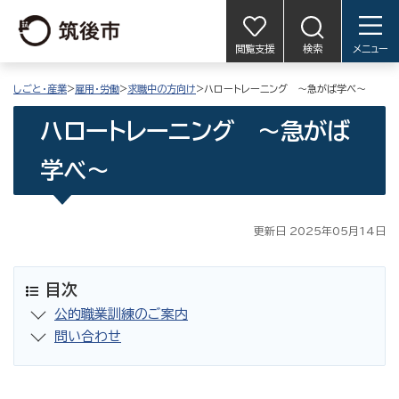
閲覧支援
検索
メニュー
しごと・産業
>
雇用・労働
>
求職中の方向け
>ハロートレーニング 〜急がば学べ〜
ハロートレーニング 〜急がば
学べ〜
更新日 2025年05月14日
目次
公的職業訓練のご案内
問い合わせ