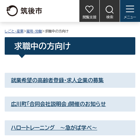
閲覧支援
検索
メニュー
しごと・産業
>
雇用・労働
>求職中の方向け
求職中の方向け
就業希望の高齢者登録・求人企業の募集
広川町「合同会社説明会」開催のお知らせ
ハロートレーニング 〜急がば学べ〜