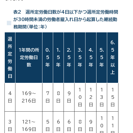
表2 週所定労働日数が4日以下かつ週所定労働時間
が30時間未満の労働者雇入れ日から起算した継続勤
務期間（単位：年）
週
6.
所
1年間の所
0.
1.
2.
3.
4.
5.
5
定
定労働日
5
5
5
5
5
5
年
労
数
年
年
年
年
年
年
以
働
上
日
1
1
1
1
4
169～
7
8
9
0
2
3
5
日
216日
日
日
日
日
日
日
日
1
1
3
121～
5
6
6
8
9
0
1
日
169日
日
日
日
日
日