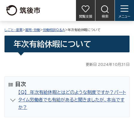
閲覧支援
検索
メニュー
しごと・産業
>
雇用・労働
>
労働相談Q＆A
>年次有給休暇について
年次有給休暇について
更新日 2024年10月31日
目次
【Q】 年次有給休暇とはどのような制度ですか？パート
タイム労働者でも有給があると聞きましたが、本当です
か？