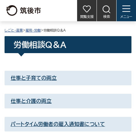
閲覧支援
検索
メニュー
しごと・産業
>
雇用・労働
>労働相談Q＆A
労働相談Q＆A
仕事と子育ての両立
仕事と介護の両立
パートタイム労働者の雇入通知書について