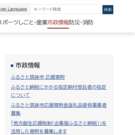
ign Language
スポーツ
しごと・産業
市政情報
防災・消防
市政情報
ふるさと筑後市 応援寄附
ふるさと納税にかかる指定納付受託者の指定
について
ふるさと筑後市応援寄附金返礼品提供事業者
募集
「地方創生応援税制（企業版ふるさと納税）」を
活用した寄附を募集します