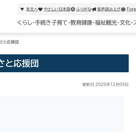
本文へ
やさしい日本語
ふりがな
音声読み上げ
Fore
くらし・手続き
子育て・教育
健康・福祉
観光・文化・
さと応援団
さと応援団
更新日 2025年12月09日