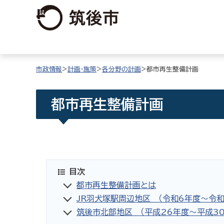
市政情報
>
計画・施策
>
各分野の計画
>都市再生整備計画
都市再生整備計画
目次
都市再生整備計画とは
JR羽犬塚駅周辺地区 （令和6年度〜令和
筑後市北部地区 （平成26年度～平成30