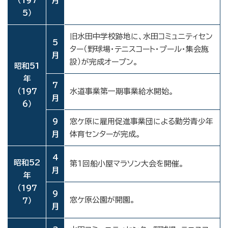
（197
月
5）
旧水田中学校跡地に、水田コミュニティセン
5
ター（野球場・テニスコート・プール・集会施
月
設）が完成オープン。
昭和51
年
7
（197
水道事業第一期事業給水開始。
月
6）
9
窓ケ原に雇用促進事業団による勤労青少年
月
体育センターが完成。
4
昭和52
第1回船小屋マラソン大会を開催。
月
年
（197
9
窓ケ原公園が開園。
7）
月