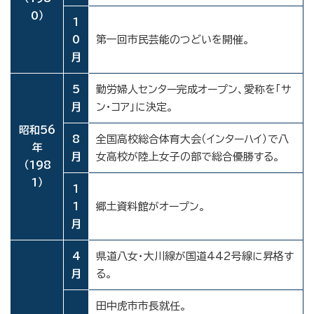
0）
1
0
第一回市民芸能のつどいを開催。
月
5
勤労婦人センター完成オープン、愛称を「サ
月
ン・コア」に決定。
昭和56
8
全国高校総合体育大会（インターハイ）で八
年
月
女高校が陸上女子の部で総合優勝する。
（198
1）
1
1
郷土資料館がオープン。
月
4
県道八女・大川線が国道442号線に昇格す
月
る。
田中虎市市長就任。