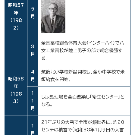
昭和57
5
年
月
（198
2）
全国高校総合体育大会（インターハイ）で八
8
女工業高校が陸上男子の部で総合優勝す
月
る。
4
筑後北小学校新設開校し、全小中学校で米
昭和58
月
飯給食を開始。
年
1
（198
し尿処理場を全面改築し「衛生センター」と
1
3）
なる。
月
21年ぶりの大雪で全市が銀世界に、約20
1
センチの積雪で（昭和38年1月9日の大雪
月