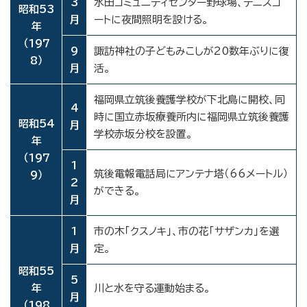
3
水田コミュニティセンター野球場、テニスコ
昭和53
月
ートに夜間照明を設ける。
年
（197
9
諏訪神社の子どもみこしが20数年ぶりに復
8）
月
活。
福岡県立筑後養護学校が下北島に開校、同
4
時に国立赤坂療養所内に福岡県立筑後養護
昭和54
月
学校赤坂分校を設置。
年
（197
1
筑後電報電話局にアンテナ塔（66メートル）
9）
2
ができる。
月
1
市の木「クスノキ」、市の花「サザンカ」を選
月
定。
昭和55
5
年
川と水を守る運動始まる。
月
（198