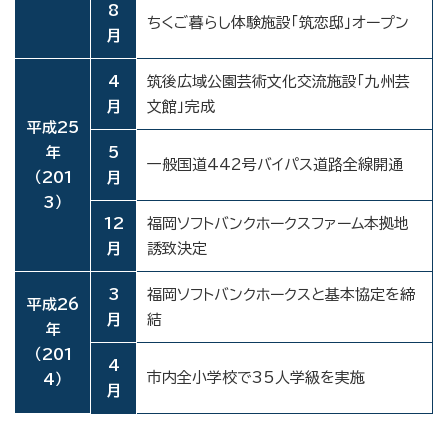
8
ちくご暮らし体験施設「筑恋邸」オープン
月
4
筑後広域公園芸術文化交流施設「九州芸
月
文館」完成
平成25
年
5
一般国道442号バイパス道路全線開通
（201
月
3）
12
福岡ソフトバンクホークスファーム本拠地
月
誘致決定
3
福岡ソフトバンクホークスと基本協定を締
平成26
月
結
年
（201
4
市内全小学校で35人学級を実施
4）
月