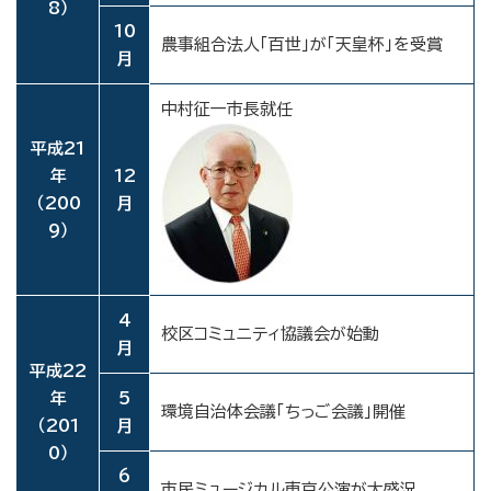
8）
10
農事組合法人「百世」が「天皇杯」を受賞
月
中村征一市長就任
平成21
年
12
（200
月
9）
4
校区コミュニティ協議会が始動
月
平成22
年
5
環境自治体会議「ちっご会議」開催
（201
月
0）
6
市民ミュージカル東京公演が大盛況