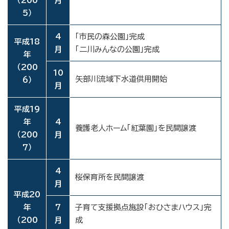
（200
月
5）
4
「市民の森公園」完成
平成18
月
「二川みんなの公園」完成
年
（200
10
矢部川流域下水道供用開始
6）
月
平成19
年
4
養護老人ホーム「紅葉園」を民間譲渡
（200
月
7）
4
桜保育所を民間譲渡
月
平成20
年
7
子育て支援拠点施設「おひさまハウス」完
（200
月
成