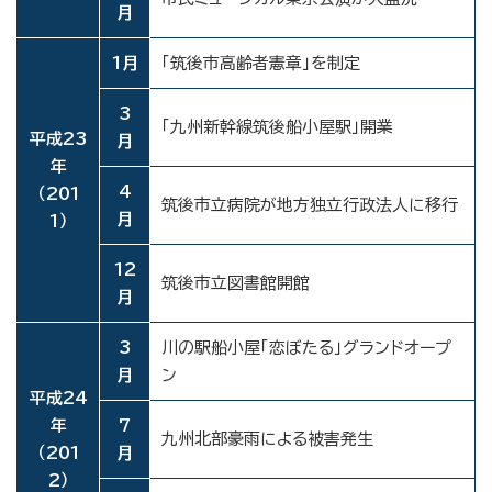
月
1月
「筑後市高齢者憲章」を制定
3
「九州新幹線筑後船小屋駅」開業
平成23
月
年
4
（201
筑後市立病院が地方独立行政法人に移行
月
1）
12
筑後市立図書館開館
月
3
川の駅船小屋「恋ぼたる」グランドオープ
月
ン
平成24
年
7
九州北部豪雨による被害発生
（201
月
2）