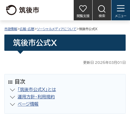
閲覧支援
検索
メニュー
市政情報
>
広報・広聴
>
ソーシャルメディアについて
>筑後市公式X
筑後市公式X
更新日 2026年03月01日
目次
「筑後市公式X」とは
運用方針・利用規約
ページ情報