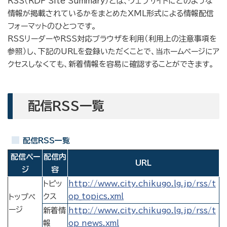
RSS（RDF Site Summary）とは、ウェブサイトにどのような
情報が掲載されているかをまとめたXML形式による情報配信
フォーマットのひとつです。
RSSリーダーやRSS対応ブラウザを利用（利用上の注意事項を
参照）し、下記のURLを登録いただくことで、当ホームページにア
クセスしなくても、新着情報を容易に確認することができます。
配信RSS一覧
配信RSS一覧
配信ペー
配信内
URL
ジ
容
トピッ
http://www.city.chikugo.lg.jp/rss/t
クス
op_topics.xml
トップペ
ージ
新着情
http://www.city.chikugo.lg.jp/rss/t
報
op_news.xml