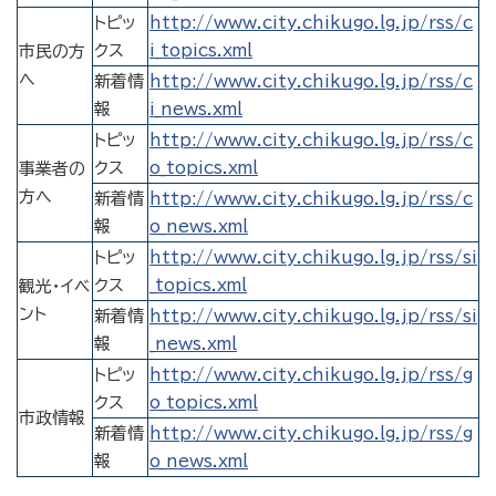
トピッ
http://www.city.chikugo.lg.jp/rss/c
クス
i_topics.xml
市民の方
へ
新着情
http://www.city.chikugo.lg.jp/rss/c
報
i_news.xml
トピッ
http://www.city.chikugo.lg.jp/rss/c
クス
o_topics.xml
事業者の
方へ
新着情
http://www.city.chikugo.lg.jp/rss/c
報
o_news.xml
トピッ
http://www.city.chikugo.lg.jp/rss/si
クス
_topics.xml
観光・イベ
ント
新着情
http://www.city.chikugo.lg.jp/rss/si
報
_news.xml
トピッ
http://www.city.chikugo.lg.jp/rss/g
クス
o_topics.xml
市政情報
新着情
http://www.city.chikugo.lg.jp/rss/g
報
o_news.xml