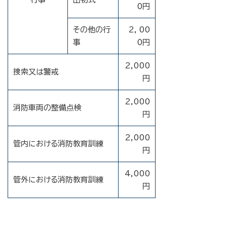
0円
その他の行
2，00
事
0円
2,000
捜索又は警戒
円
2,000
消防車両の整備点検
円
2,000
管内における消防教育訓練
円
4,000
管外における消防教育訓練
円