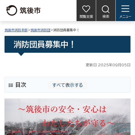
閲覧支援
検索
メニュー
筑後市消防本部
>
筑後市消防団
>消防団員募集中！
消防団員募集中！
更新日 2025年09月05日
目次
すべて表示する