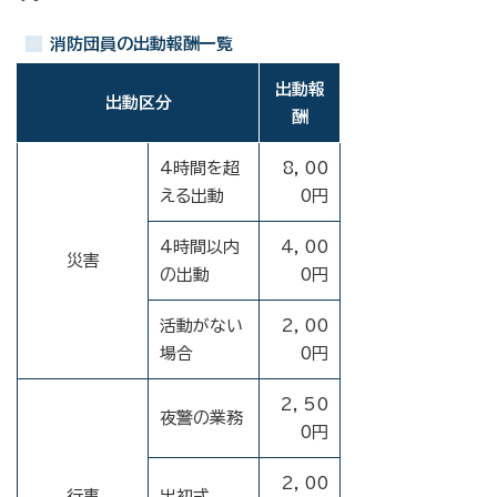
消防団員の出動報酬一覧
出動報
出動区分
酬
4時間を超
8，00
える出動
0円
4時間以内
4，00
災害
の出動
0円
活動がない
2，00
場合
0円
2，50
夜警の業務
0円
2，00
行事
出初式