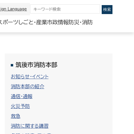
ign Language
スポーツ
しごと・産業
市政情報
防災・消防
筑後市消防本部
お知らせ・イベント
消防本部の紹介
通信・通報
火災予防
救急
消防に関する講習