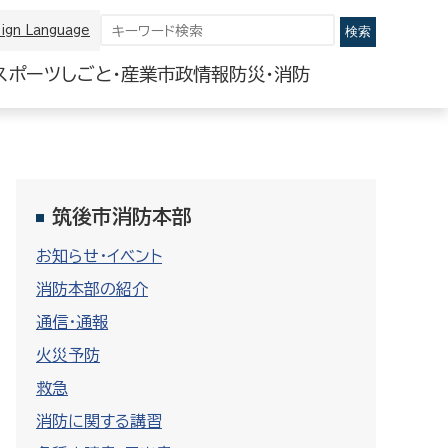
ign Language
スポーツ
しごと・産業
市政情報
防災・消防
筑後市消防本部
お知らせ・イベント
消防本部の紹介
通信・通報
火災予防
救急
消防に関する講習