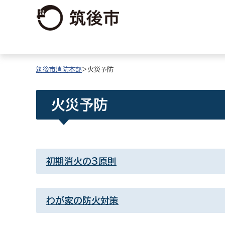
筑後市消防本部
>火災予防
火災予防
初期消火の3原則
わが家の防火対策