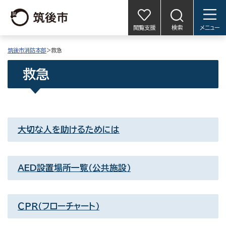
閲覧支援
検索
メニュー
筑後市消防本部
>救急
救急
大切な人を助けるためには
AED設置場所一覧（公共施設）
ＣＰＲ（フローチャート）