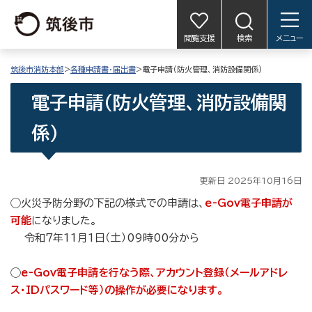
閲覧支援
検索
メニュー
筑後市消防本部
>
各種申請書・届出書
>電子申請（防火管理、消防設備関係）
電子申請（防火管理、消防設備関
係）
更新日 2025年10月16日
◯火災予防分野の下記の様式での申請は、
e-Gov
電子申請が
可能
になりました。
令和7年11月1日（土）09時00分から
◯
e-Gov電子申請を行なう際、ア
カウント登録（
メールアドレ
ス・IDパスワード等）の操作が必要になります。