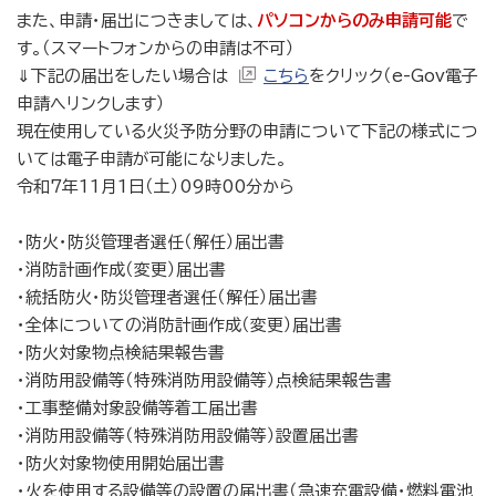
また、申請・届出につきましては、
パソコンからのみ申請可能
で
す。（スマートフォンからの申請は不可）
⇓下記の届出をしたい場合は
こちら
をクリック（e-Gov電子
申請へリンクします）
現在使用している火災予防分野の申請について下記の様式につ
いては電子申請が可能になりました。
令和7年11月1日（土）09時00分から
・防火・防災管理者選任（解任）届出書
・消防計画作成（変更）届出書
・統括防火・防災管理者選任（解任）届出書
・全体についての消防計画作成（変更）届出書
・防火対象物点検結果報告書
・消防用設備等（特殊消防用設備等）点検結果報告書
・工事整備対象設備等着工届出書
・消防用設備等（特殊消防用設備等）設置届出書
・防火対象物使用開始届出書
・火を使用する設備等の設置の届出書（急速充電設備・燃料電池