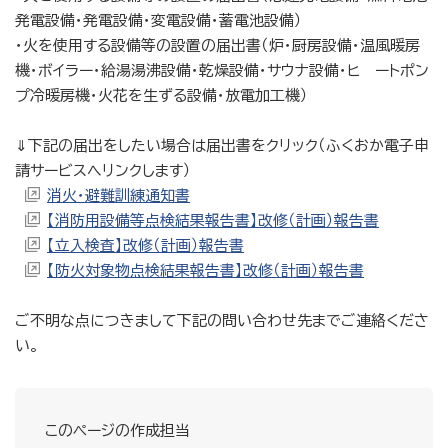
発電設備・発電設備・変電設備・蓄電池設備）
・火を使用する設備等の設置の届出書（炉・厨房設備・温風暖房
機・ボイラー・給湯湯沸設備・乾燥設備・サウナ設備・ヒ ートポン
プ冷暖房機・火花を生ずる設備・放電加工機）
⇓下記の届出をしたい場合は届出書をクリック（ふくおか電子申
請サービスへリンクします）
消火・避難訓練通知書
【消防用設備等点検結果報告書】改修（計画）報告書
【立入検査】改修（計画）報告書
【防火対象物点検結果報告書】改修（計画）報告書
ご不明な点につきまして下記の問い合わせ先までご連絡くださ
い。
このページの作成担当