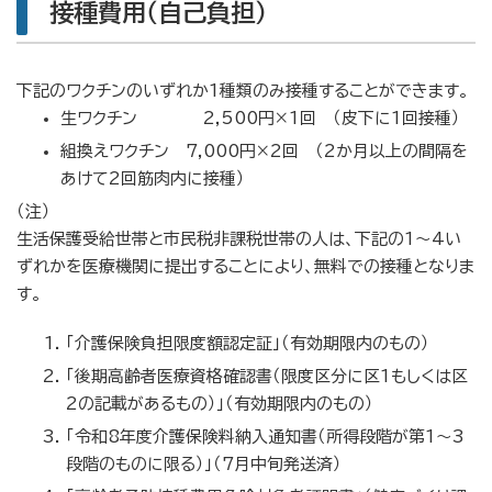
接種費用（自己負担）
下記のワクチンのいずれか1種類のみ接種することができます。
生ワクチン 2,500円×1回 （皮下に1回接種）
組換えワクチン 7,000円×2回 （2か月以上の間隔を
あけて2回筋肉内に接種）
（注）
生活保護受給世帯と市民税非課税世帯の人は、下記の1～4い
ずれかを医療機関に提出することにより、無料での接種となりま
す。
「介護保険負担限度額認定証」（有効期限内のもの）
「後期高齢者医療資格確認書（限度区分に区1もしくは区
2の記載があるもの）」（有効期限内のもの）
「令和8年度介護保険料納入通知書（所得段階が第1～3
段階のものに限る）」（7月中旬発送済）