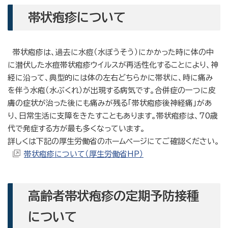
帯状疱疹について
帯状疱疹は、過去に水痘（水ぼうそう）にかかった時に体の中
に潜伏した水痘帯状疱疹ウイルスが再活性化することにより、神
経に沿って、典型的には体の左右どちらかに帯状に、時に痛み
を伴う水疱（水ぶくれ）が出現する病気です。合併症の一つに皮
膚の症状が治った後にも痛みが残る「帯状疱疹後神経痛」があ
り、日常生活に支障をきたすこともあります。帯状疱疹は、70歳
代で発症する方が最も多くなっています。
詳しくは下記の厚生労働省のホームページにてご確認ください。
帯状疱疹について（厚生労働省HP）
高齢者帯状疱疹の定期予防接種
について